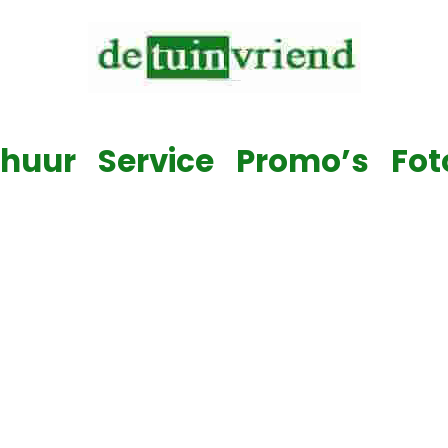
Verkoop & Service & Verhuur van alle tuinmachines
rhuur
Service
Promo’s
Fot