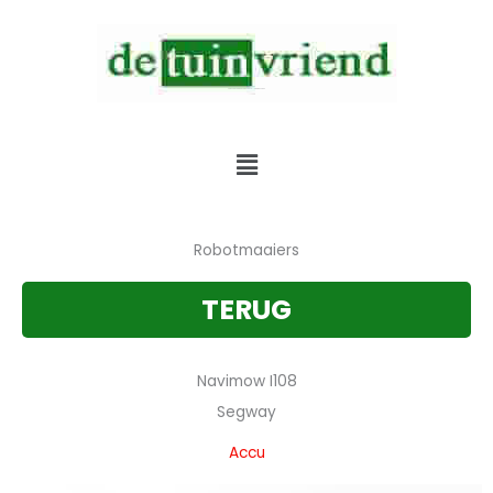
Skip
to
content
Verkoop & Service & Verhuur van alle tuinmachines
Menu
Robotmaaiers
TERUG
Navimow I108
Segway
Accu