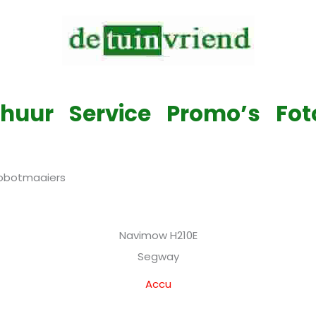
Verkoop & Service & Verhuur van alle tuinmachines
rhuur
Service
Promo’s
Fot
obotmaaiers
Navimow H210E
Segway
Accu