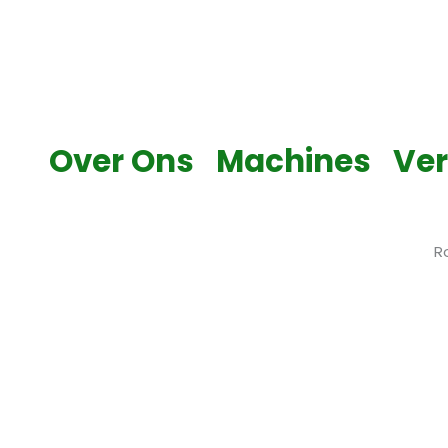
Skip
to
content
Over Ons
Machines
Ve
R