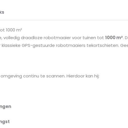
ks
ot 1000 m²
 volledig draadloze robotmaaier voor tuinen tot
1000 m²
. 
r klassieke GPS-gestuurde robotmaaiers tekortschieten. G
 omgeving continu te scannen. Hierdoor kan hij:
angen
ngst