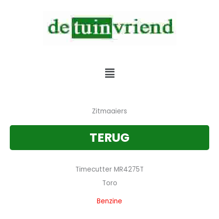
Skip
to
content
Verkoop & Service & Verhuur van alle tuinmachines
Menu
Zitmaaiers
TERUG
Timecutter MR4275T
Toro
Benzine