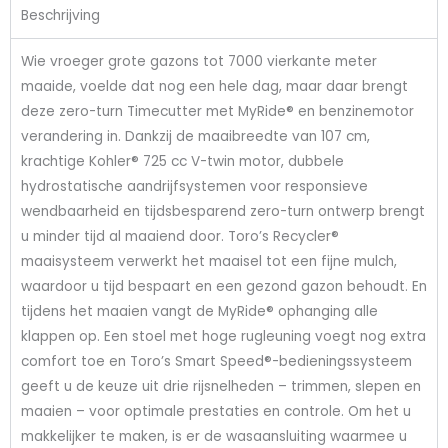
Beschrijving
Wie vroeger grote gazons tot 7000 vierkante meter
maaide, voelde dat nog een hele dag, maar daar brengt
deze zero-turn Timecutter met MyRide® en benzinemotor
verandering in. Dankzij de maaibreedte van 107 cm,
krachtige Kohler® 725 cc V-twin motor, dubbele
hydrostatische aandrijfsystemen voor responsieve
wendbaarheid en tijdsbesparend zero-turn ontwerp brengt
u minder tijd al maaiend door. Toro’s Recycler®
maaisysteem verwerkt het maaisel tot een fijne mulch,
waardoor u tijd bespaart en een gezond gazon behoudt. En
tijdens het maaien vangt de MyRide® ophanging alle
klappen op. Een stoel met hoge rugleuning voegt nog extra
comfort toe en Toro’s Smart Speed®-bedieningssysteem
geeft u de keuze uit drie rijsnelheden – trimmen, slepen en
maaien – voor optimale prestaties en controle. Om het u
makkelijker te maken, is er de wasaansluiting waarmee u