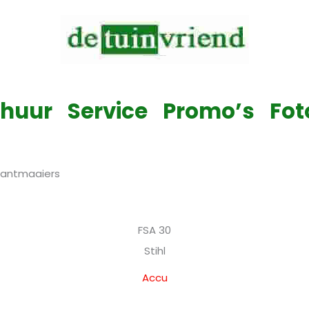
Verkoop & Service & Verhuur van alle tuinmachines
rhuur
Service
Promo’s
Fot
antmaaiers
FSA 30
Stihl
Accu