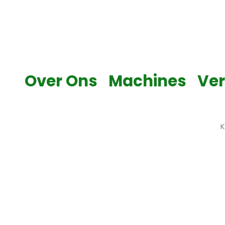
Skip
to
content
Over Ons
Machines
Ve
K