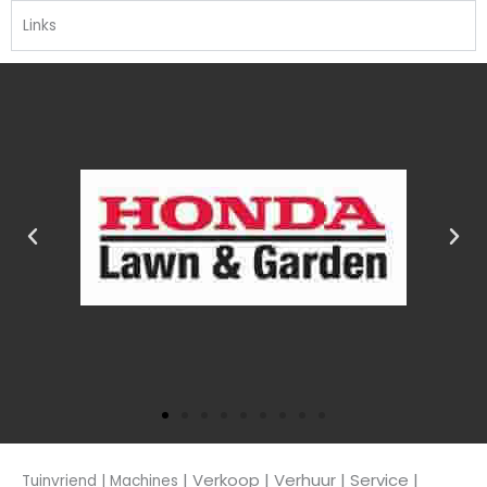
Links
| Verkoop
| Verhuur | Service |
Tuinvriend | Machines