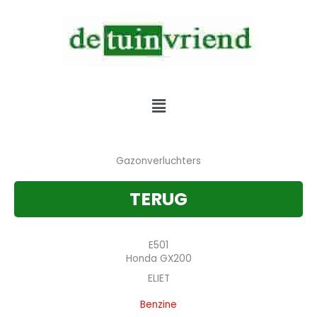
Skip
to
content
Verkoop & Service & Verhuur van alle tuinmachines
Menu
Gazonverluchters
TERUG
E501
Honda GX200
ELIET
Benzine