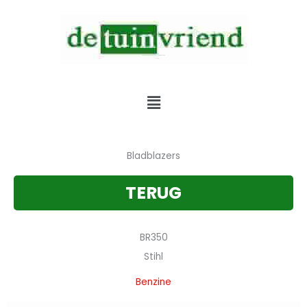
Skip
to
content
Verkoop & Service & Verhuur van alle tuinmachines
Menu
Bladblazers
TERUG
BR350
Stihl
Benzine