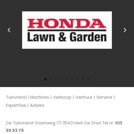
| Verkoop
| Verhuur | Service |
Tuinvriend | Machines
Expertise | Advies
De Tuinvriend Steenweg 171 3540 Herk De Stad Tel nr:
013
55 53 79