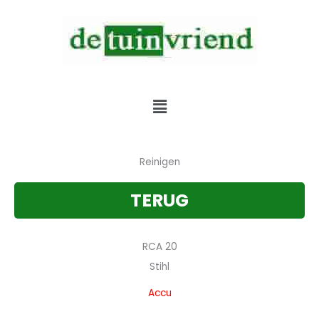
Skip
to
content
Verkoop & Service & Verhuur van alle tuinmachines
Menu
Reinigen
TERUG
RCA 20
Stihl
Accu