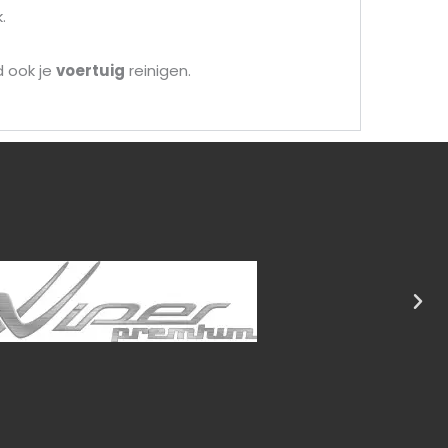
.
d ook je
voertuig
reinigen.