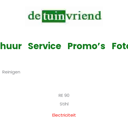
Verkoop & Service & Verhuur van alle tuinmachines
rhuur
Service
Promo’s
Fot
Reinigen
RE 90
Stihl
Electriciteit