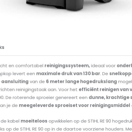
ks
wicht en comfortabel
reinigingssysteem,
ideaal voor
onderh
pkop levert een
maximale druk van 130 bar
. De
snelkopp
 aansluiting
van de
6 meter lange hogedrukslang
mogeli
richten reinigingstaak aan. Voor het
efficiënt reinigen van
90. De roterende sproeier genereert een
dunne, krachtige 
kan je de
meegeleverde sproeiset voor reinigingsmiddel
 de kabel
moeiteloos
opwikkelen op de STIHL RE 90 hogedrukr
eks op de STIHL RE 90 op in de daartoe voorziene houders. M