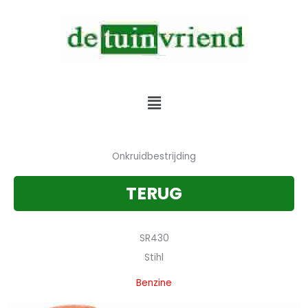
Skip
to
content
Verkoop & Service & Verhuur van alle tuinmachines
Menu
Onkruidbestrijding
TERUG
SR430
Stihl
Benzine