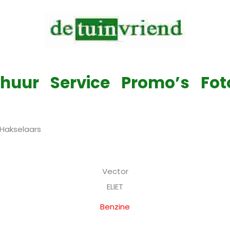
Verkoop & Service & Verhuur van alle tuinmachines
rhuur
Service
Promo’s
Fot
Hakselaars
Vector
ELIET
Benzine