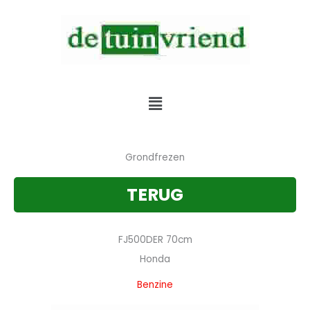
Skip
to
content
Verkoop & Service & Verhuur van alle tuinmachines
Menu
Grondfrezen
TERUG
FJ500DER 70cm
Honda
Benzine