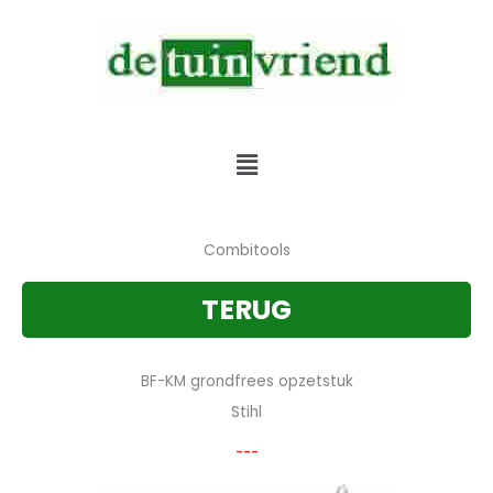
Skip
to
content
Verkoop & Service & Verhuur van alle tuinmachines
Menu
Combitools
TERUG
BF-KM grondfrees opzetstuk
Stihl
---