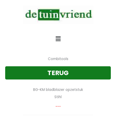
Skip
to
content
Verkoop & Service & Verhuur van alle tuinmachines
Menu
Combitools
TERUG
BG-KM bladblazer opzetstuk
Stihl
---