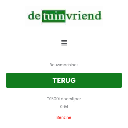
Skip
to
content
Verkoop & Service & Verhuur van alle tuinmachines
Menu
Bouwmachines
TERUG
TS500i doorslijper
Stihl
Benzine