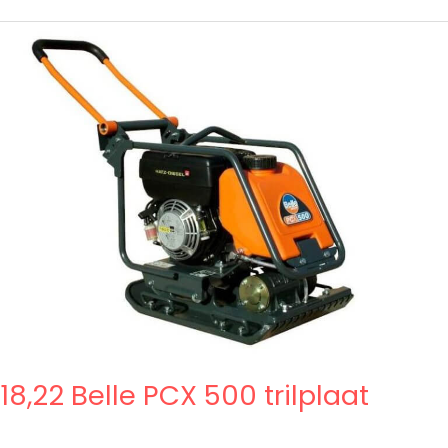
18,22
Belle
PCX
500
trilplaat
18,22 Belle PCX 500 trilplaat