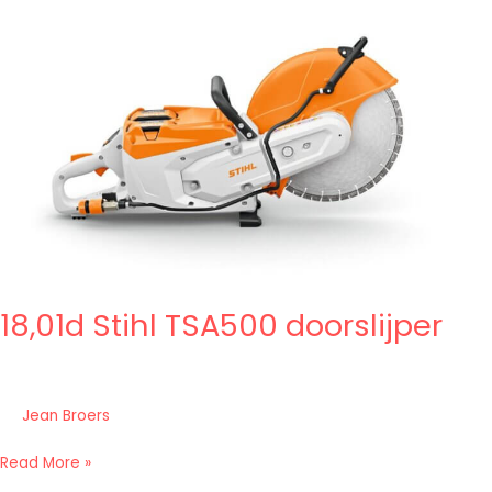
TSA500
doorslijper
18,01d Stihl TSA500 doorslijper
Jean Broers
Read More »