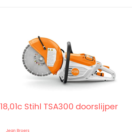
18,01c
Stihl
TSA300
doorslijper
18,01c Stihl TSA300 doorslijper
Jean Broers