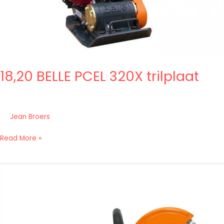
18,20 BELLE PCEL 320X trilplaat
Jean Broers
Read More »
18,01b
TSA
230
doorslijper