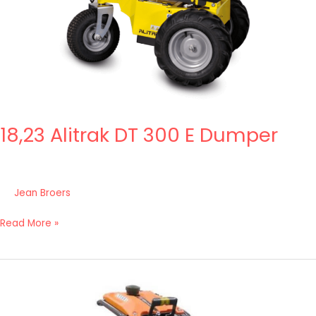
18,23 Alitrak DT 300 E Dumper
Jean Broers
Read More »
18,22b
Belle
RTX