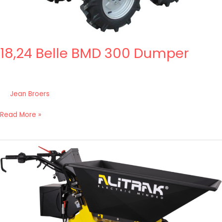
18,24 Belle BMD 300 Dumper
Jean Broers
Read More »
18,23
Alitrak
DT
300
E
Dumper