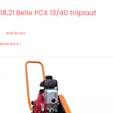
18,21 Belle PCX 13/40 trilplaat
Jean Broers
Read More »
18,20
BELLE
PCEL
320X
trilplaat