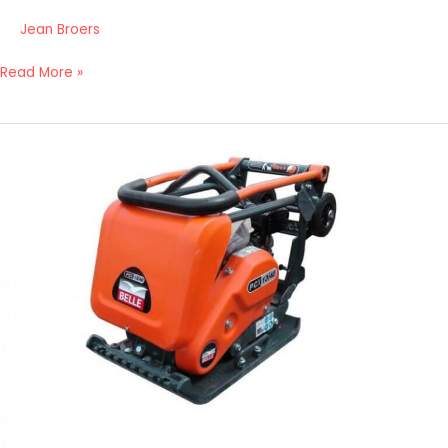
Jean Broers
Read More »
18,21
Belle
PCX
13/40
trilplaat