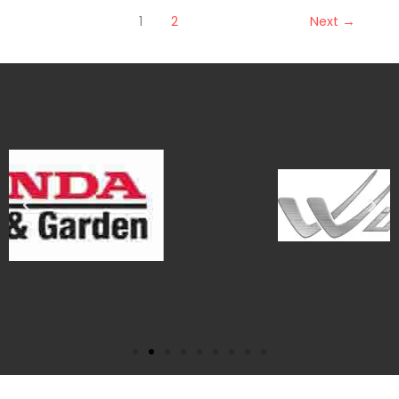
1
2
Next
→