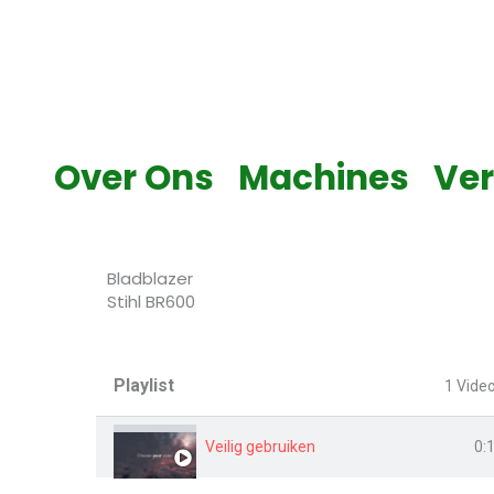
Skip
to
content
Over Ons
Machines
Ve
Bladblazer
Stihl BR600
Playlist
1 Vide
Veilig gebruiken
0: