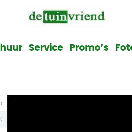
Verkoop & Service & Verhuur van alle tuinmachines
rhuur
Service
Promo’s
Fot
os
16