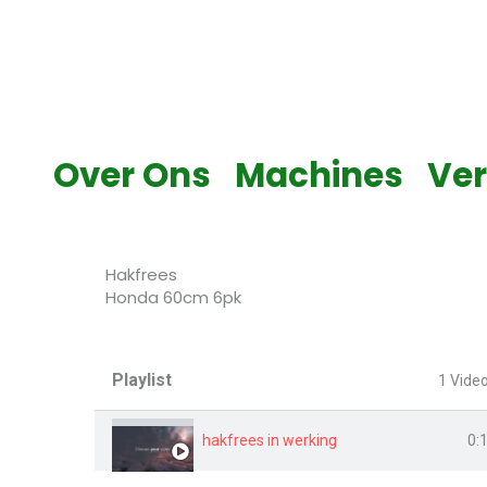
Skip
to
content
Over Ons
Machines
Ve
Hakfrees
Honda 60cm 6pk
Playlist
1 Vide
hakfrees in werking
0: