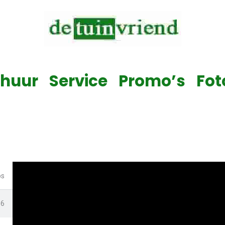
Verkoop & Service & Verhuur van alle tuinmachines
rhuur
Service
Promo’s
Fot
os
16