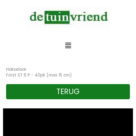
Skip
to
content
Verkoop & Service & Verhuur van alle tuinmachines
Menu
Hakselaar
Först ST 6 P - 40pk (max 15 cm)
TERUG